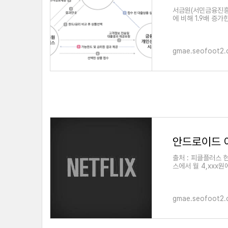
서금원(서민금융진흥
에 비해 1.9배 증
도 각각 약 5만 명
gmae.seofoot2
안드로이드 아
출처 : 피클플러스 
스에서 월 4,xxx
면 좋을 것 같습니다
gmae.seofoot2